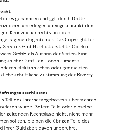
eist.
recht
ebotes genannten und ggf. durch Dritte
nzeichen unterliegen uneingeschränkt den
tigen Kennzeichenrechts und den
ingetragenen Eigentümer. Das Copyright für
y Services GmbH selbst erstellte Objekte
ervices GmbH als Autorin der Seiten
. Eine
ung solcher Grafiken, Tondokumente,
anderen elektronischen oder gedruckten
kliche schriftliche Zustimmung der
Riverty
t
.
Haftungsausschlusses
als Teil des Internetangebotes zu betrachten,
rwiesen wurde. Sofern Teile oder einzelne
der geltenden Rechtslage nicht, nicht mehr
hen sollten, bleiben die übrigen Teile des
d ihrer Gültigkeit davon unberührt.