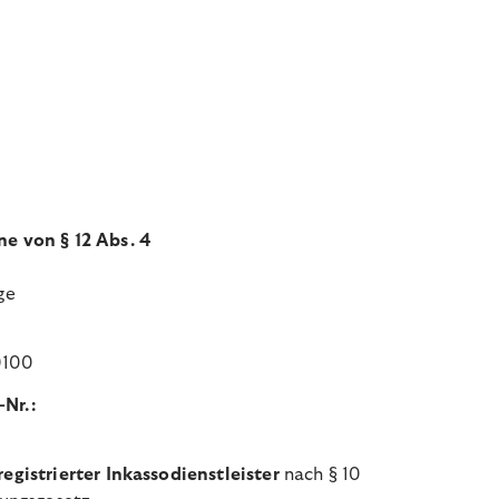
ne von § 12 Abs. 4
:
ge
10100
-Nr.:
registrierter Inkassodienstleister
nach § 10