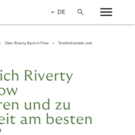
DE
Über Riverty Back in Flow
Telefonkontakt und
ich Riverty
low
ren und zu
eit am besten
?