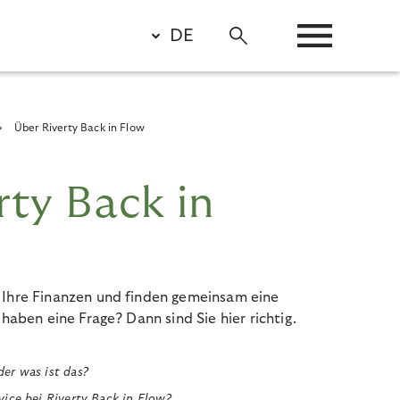
DE
Über Riverty Back in Flow
rty Back in
 Ihre Finanzen und finden gemeinsam eine
e haben eine Frage
?
Dann
sind Si
e
hier
richtig.
der was ist das?
vice bei Riverty Back in Flow?