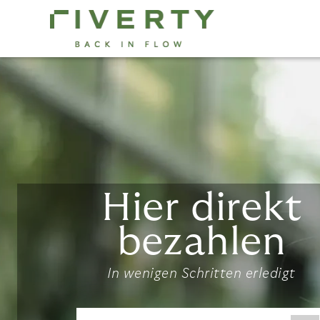
Skip
to
main
content
Hier direkt
bezahlen
In wenigen Schritten erledigt