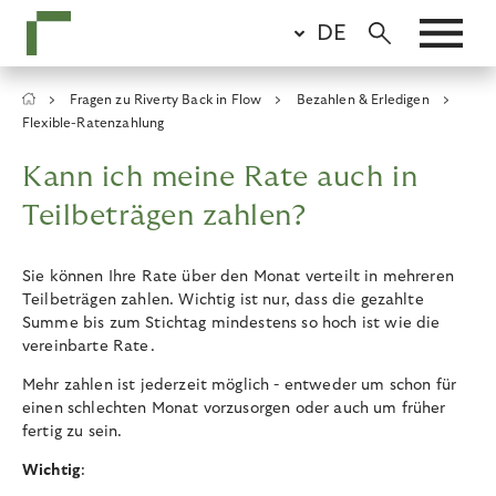
Skip
DE
to
main
content
Breadcrumb
Fragen zu Riverty Back in Flow
Bezahlen & Erledigen
Flexible-Ratenzahlung
Kann ich meine Rate auch in
Teilbeträgen zahlen?
Sie können Ihre Rate über den Monat verteilt in mehreren
Teilbeträgen zahlen. Wichtig ist nur, dass die gezahlte
Summe bis zum Stichtag mindestens so hoch ist wie die
vereinbarte Rate.
Mehr zahlen ist jederzeit möglich - entweder um schon für
einen schlechten Monat vorzusorgen oder auch um früher
fertig zu sein.
Wichtig
: