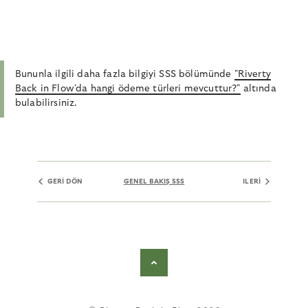
Bununla ilgili daha fazla bilgiyi SSS bölümünde
"Riverty
Back in Flow'da hangi ödeme türleri mevcuttur?"
altında
bulabilirsiniz.
GERI DÖN
GENEL BAKIŞ SSS
ILERI