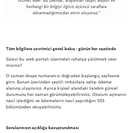
hizmet eder. Bu şekilde, arayanları tespit ediyor ve
herhangi bir bilgiyi ilgisiz üçüncü taraflara
aktarmadığımızdan emin oluyoruz."
Tüm bilgilere çevrimiçi genel bakış - günün her saatinde
Süreci bu web portalı üzerinden rahatça yürütmek ister
misiniz?
O zaman dosya numaranızı doğrudan başlangıç sayfasına
girin. Bunun üzerinden çeşitli imkanlara sahip ödeme
alanına ulaşırsınız. Ayrıca kişisel alandaki talebin güncel
durumunu her zaman görüntüleyebilirsiniz. Oturum açmanın
nasıl işlediğini ve ödemelerin nasıl yapıldığını SSS
bölümünden okuyabilirsiniz.
Sorularınızın açıklığa kavuşturulması