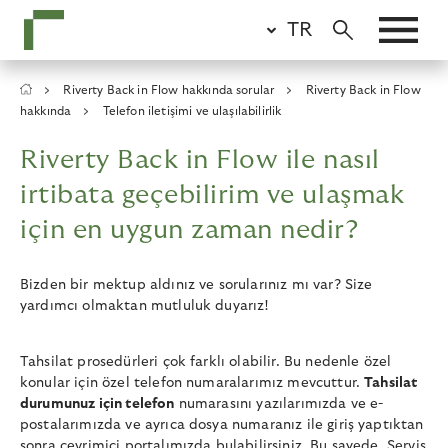
Skip
TR
to
main
content
Breadcrumb
Riverty Back in Flow hakkında sorular
Riverty Back in Flow
hakkında
Telefon iletişimi ve ulaşılabilirlik
Riverty Back in Flow ile nasıl
irtibata geçebilirim ve ulaşmak
için en uygun zaman nedir?
Bizden bir mektup aldınız ve sorularınız mı var? Size
yardımcı olmaktan mutluluk duyarız!
Tahsilat prosedürleri çok farklı olabilir. Bu nedenle özel
konular için özel telefon numaralarımız mevcuttur.
Tahsilat
durumunuz için telefon
numarasını yazılarımızda ve e-
postalarımızda ve ayrıca dosya numaranız ile giriş yaptıktan
sonra çevrimiçi portalımızda bulabilirsiniz. Bu sayede, Servis