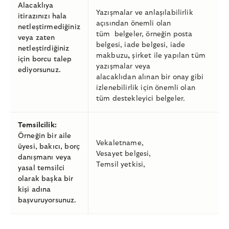
Alacaklıya
Yazışmalar ve anlaşılabilirlik
itirazınızı hala
açısından önemli olan
netleştirmediğiniz
tüm belgeler, örneğin posta
veya zaten
belgesi, iade belgesi, iade
netleştirdiğiniz
makbuzu
,
şirket ile yapılan tüm
için borcu talep
yazışmalar veya
ediyorsunuz.
alacaklıdan alınan bir onay gibi
izlenebilirlik için önemli olan
tüm destekleyici belgeler.
Temsilcilik:
Örneğin bir aile
Vekaletname,
üyesi, bakıcı, borç
Vesayet belgesi,
danışmanı veya
Temsil yetkisi,
yasal temsilci
olarak başka bir
kişi adına
başvuruyorsunuz.